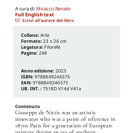
A cura di:
Miracco Renato
Full English text
Scrivi all'autore del libro
Arte
Formato:
23 x 26 cm
Legatura:
Filorefe
Pagine:
248
Anno edizione:
2023
ISBN:
9788849246575
EAN:
9788849246575
UB. INT. :
T518D V14d V41a
Contenuto
Giuseppe de Nittis was an artistic
innovator who was a point of reference in
1870s Paris for a generation of European
painters during an era of aesthetic