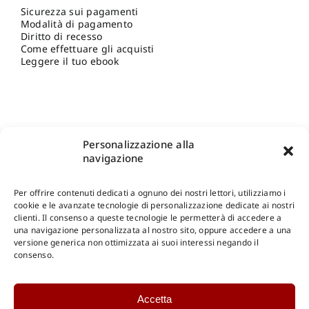
Sicurezza sui pagamenti
Modalità di pagamento
Diritto di recesso
Come effettuare gli acquisti
Leggere il tuo ebook
Personalizzazione alla
navigazione
Per offrire contenuti dedicati a ognuno dei nostri lettori, utilizziamo i
cookie e le avanzate tecnologie di personalizzazione dedicate ai nostri
clienti. Il consenso a queste tecnologie le permetterà di accedere a
una navigazione personalizzata al nostro sito, oppure accedere a una
Shop Gangemi Editore
-
Pagamenti Sicuri e anche Rateali
.
versione generica non ottimizzata ai suoi interessi negando il
consenso.
Catalogo Online
Accetta
CONSULTAZIONE
Catalogo Internazionale