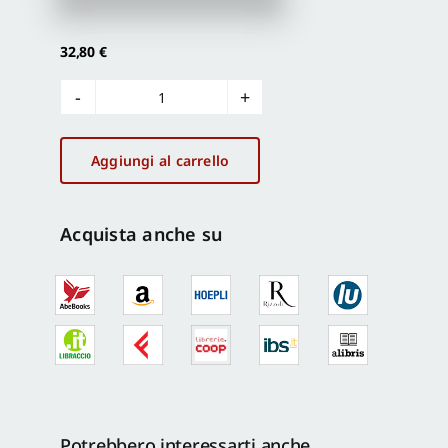
Proposte di pubblicazione
32,80
€
An
Gangemi Editore
Italian
Impressionist
Aggiungi al carrello
in
Newsletter
Paris:
Giuseppe
Acquista anche su
De
Nittis
quantità
Potrebbero interessarti anche