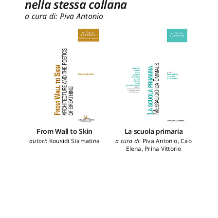
nella stessa collana
a cura di: Piva Antonio
From Wall to Skin
La scuola primaria
Vi
autori
:
Kousidi Stamatina
a cura di
:
Piva Antonio
,
Cao
a cur
Elena
,
Prina Vittorio
aut
Ele
Por
C
Ant
Scul
Pie