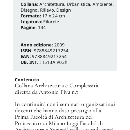
Architettura, Urbanistica, Ambiente
,
Disegno, Rilievo, Design
Formato:
17 x 24 cm
Legatura:
Filorefe
Pagine:
144
Anno edizione:
2009
ISBN:
9788849217254
EAN:
9788849217254
UB. INT. :
T513A V03h
Contenuto
Collana Architettura e Complessità
diretta da Antonio Piva n.7
In continuità con i seminari organizzati sui
docenti che hanno dato prestigio alla
Prima Facoltà di Architettura del
Politecnico di Milano (oggi Facoltà di
Architettura e Società) nella seconda metà