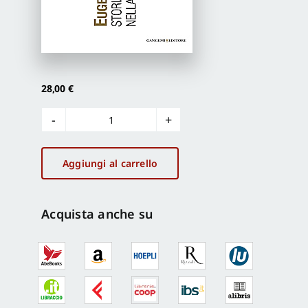
Proposte di pubblicazione
Gangemi Editore
28,00
€
Newsletter
Eugenio
Battisti
quantità
Aggiungi al carrello
Acquista anche su