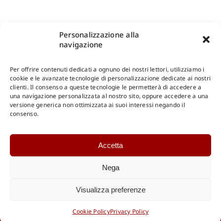
Personalizzazione alla
navigazione
Per offrire contenuti dedicati a ognuno dei nostri lettori, utilizziamo i
cookie e le avanzate tecnologie di personalizzazione dedicate ai nostri
clienti. Il consenso a queste tecnologie le permetterà di accedere a
una navigazione personalizzata al nostro sito, oppure accedere a una
Shop Gangemi Editore
-
Pagamenti Sicuri e anche Rateali
.
versione generica non ottimizzata ai suoi interessi negando il
consenso.
Catalogo Online
Accetta
CONSULTAZIONE
Catalogo Internazionale
Nega
Catalogo Online
DOWNLOAD
Visualizza preferenze
Catalogo Internazionale
Cookie Policy
Privacy Policy