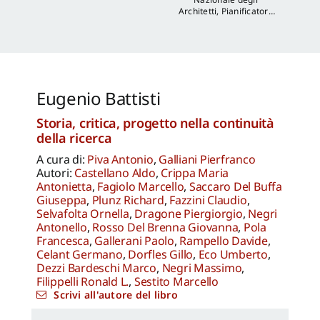
Architetti, Pianificatori,
Paesaggisti e
Conservatori
Eugenio Battisti
Storia, critica, progetto nella continuità
della ricerca
A cura di:
Piva Antonio
,
Galliani Pierfranco
Autori:
Castellano Aldo
,
Crippa Maria
Antonietta
,
Fagiolo Marcello
,
Saccaro Del Buffa
Giuseppa
,
Plunz Richard
,
Fazzini Claudio
,
Selvafolta Ornella
,
Dragone Piergiorgio
,
Negri
Antonello
,
Rosso Del Brenna Giovanna
,
Pola
Francesca
,
Gallerani Paolo
,
Rampello Davide
,
Celant Germano
,
Dorfles Gillo
,
Eco Umberto
,
Dezzi Bardeschi Marco
,
Negri Massimo
,
Filippelli Ronald L.
,
Sestito Marcello
Scrivi all'autore del libro