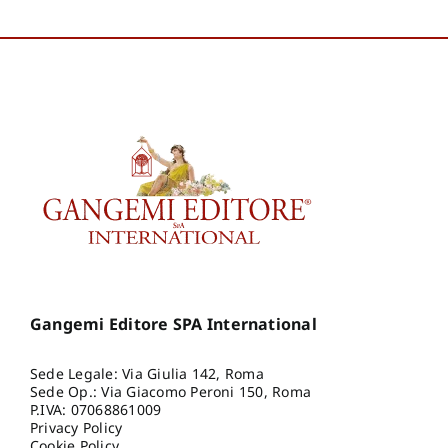
Co
Isott
Art
G
Mi
B
Reic
Alb
Va
Gangemi Editore SPA International
Sede Legale: Via Giulia 142, Roma
Sede Op.: Via Giacomo Peroni 150, Roma
P.IVA: 07068861009
Privacy Policy
Cookie Policy