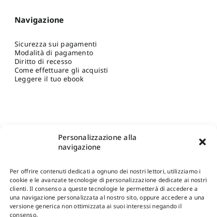
Navigazione
Sicurezza sui pagamenti
Modalità di pagamento
Diritto di recesso
Come effettuare gli acquisti
Leggere il tuo ebook
Personalizzazione alla
navigazione
Per offrire contenuti dedicati a ognuno dei nostri lettori, utilizziamo i
cookie e le avanzate tecnologie di personalizzazione dedicate ai nostri
clienti. Il consenso a queste tecnologie le permetterà di accedere a
una navigazione personalizzata al nostro sito, oppure accedere a una
Shop Gangemi Editore
-
Pagamenti Sicuri e anche Rateali
.
versione generica non ottimizzata ai suoi interessi negando il
consenso.