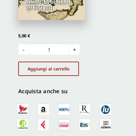
Proposte di pubblicazione
Gangemi Editore
5,00
€
Italia
Newsletter
Nostra
510
Aggiungi al carrello
gen-
giu
2021
Acquista anche su
quantità