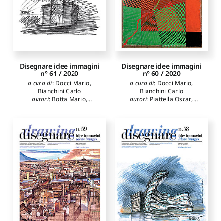
Massimo
Disegnare idee immagini
Disegnare idee immagini
n° 61 / 2020
n° 60 / 2020
a cura di
:
Docci Mario
,
a cura di
:
Docci Mario
,
Bianchini Carlo
Bianchini Carlo
autori
:
Botta Mario
,
autori
:
Piattella Oscar
,
Lafuente Sánchez Víctor
Diacodimitri Alekos
,
Docci
Antonio
,
López Bragado
Mario
,
Apollonio Fabrizio
Daniel
,
Belardi Paolo
,
Ivan
,
Gaiani Marco
,
Incerti
Menchetelli Valeria
,
Marcos
Manuela
,
Giannetti Stefano
,
Carlos L.
,
Spallone Roberta
,
Bianconi Fabio
,
Filippucci
Carazo Eduardo
,
Liva
Marco
,
Bartolomei
Gabriella
,
Clini Paolo
,
Cristiana
,
Mazzoli Cecilia
,
Quattrini Ramona
,
Angeloni
Sdegno Alberto
,
Riavis
Renato
,
D'Alessio Mirco
,
Veronica
,
Innocenti Sereno
Cappucci Rosalba
,
Bianchini
Carlo
,
Docci Mario
,
Giancotti
Alfonso
,
Grimaldi Andrea
,
Mansure Adil
,
Luarasi
Skender