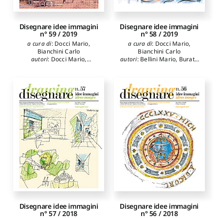
Disegnare idee immagini
Disegnare idee immagini
n° 59 / 2019
n° 58 / 2019
a cura di
:
Docci Mario
,
a cura di
:
Docci Mario
,
Bianchini Carlo
Bianchini Carlo
autori
:
Docci Mario
,
autori
:
Bellini Mario
,
Buratti
Bianchini Carlo
,
Micheli
Adele Carla
,
Clini Paolo
,
Giancarlo
,
Dacarro Fabio
,
Domenici Giorgio
,
Chiavoni
Bueno Antonio García
,
Emanuela
,
Romano
Granados Karina Medina
,
Antonella
,
Dameri Annalisa
,
Romor Jessica
,
Bagnolo
Càndito Cristina
,
Ballester
Vincenzo
,
Pirinu Andrea
,
Bordes María José
,
Bosch
Empler Tommaso
,
Calvano
Roig Luis
,
Bosch Reig
Michele
,
Caldarone Adriana
,
Ignacio
Attenni Martina
,
Griffo
Marika
,
Inglese Carlo
,
Ippolito Alfonso
Disegnare idee immagini
Disegnare idee immagini
n° 57 / 2018
n° 56 / 2018