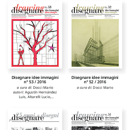
Eduardo
,
Carnevali Laura
,
Granado-Castro Gabriel
,
Docci Mario
,
Galván
Grijalba Bengoetxea
Desvaux Noelia
,
Inglese
Alberto
,
Kirilova Kirova
Carlo
,
Ippoliti Elena
,
Tatiana
,
Mariotti Roberto
,
Lanfranchi Fabio
,
Martínez
Martín-Pastor Andrés
,
Mindeguía Francisco
,
Pagliano Alessandra
,
Muscogiuri Marco
,
Paris
Parrinello Sandro
Leonardo
,
Rodríguez Marta
Alonso
,
Rossi Adriana
,
Trentani Martina
,
Zermani
Paolo
Disegnare idee immagini
Disegnare idee immagini
n° 53 / 2016
n° 52 / 2016
a cura di
:
Docci Mario
a cura di
:
Docci Mario
autori
:
Agustín Hernández
Luis
,
Altarelli Lucio
,
Andjelkovic Katarina
,
Apollonio Fabrizio Ivan
,
Bianchini Carlo
,
Bosch Reig
Ignacio
,
Cabodevilla-Artieda
Ignacio
,
Della Corte Teresa
,
Docci Mario
,
Foschi
Riccardo
,
Gaiani Marco
,