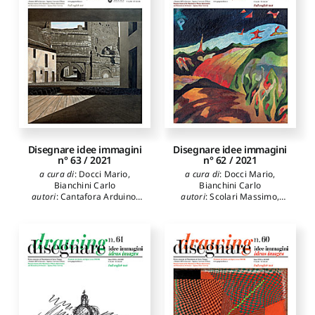
Disegnare idee immagini
Disegnare idee immagini
n° 63 / 2021
n° 62 / 2021
a cura di
:
Docci Mario
,
a cura di
:
Docci Mario
,
Bianchini Carlo
Bianchini Carlo
autori
:
Cantafora Arduino
,
autori
:
Scolari Massimo
,
Marani Pietro Cesare
,
Purini Franco
,
Raffa Paola
,
Nakamura Asako
,
Apollonio
Attenni Martina
,
Ippolito
Fabrizio Ivan
,
Gaiani Marco
,
Alfonso
,
Mezzino Davide
,
de la Torre Irene
,
Llopis
Ribichini Luca
,
Tarquini
Verdú Jorge
,
Serra Juan
,
Lorenzo
,
Valcerca Ivan
,
Torres Ana
,
Marotta Anna
,
Martínez Mindeguía
Netti Rossana
,
Domenici
Francisco
,
Molina-Siles
Giorgio
,
Nespeca Romina
,
Pedro
,
Barros Costa Hugo
Porfiri Francesca
,
Senatore
Luca James
,
Zammerini