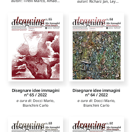
autori
:
Tirelli Marco
,
Amadio
autori
:
Richarz Jan
,
Ley
Daniele
,
Attenni Martina
,
Yannick
,
Pritchard Douglas
,
Empler Tommaso
,
Inglese
Schindler Bruno
,
Bianchini
Carlo
,
Ciammaichella
Carlo
,
Attenni Martina
,
Barni
Massimiliano
,
Docci Mario
,
Roberto
,
Griffo Marika
Rossi Adriana
,
Bertacchi
Silvia
,
Formicola Claudio
,
Gonizzi Barsanti Sara
Disegnare idee immagini
Disegnare idee immagini
n° 65 / 2022
n° 64 / 2022
a cura di
:
Docci Mario
,
a cura di
:
Docci Mario
,
Bianchini Carlo
Bianchini Carlo