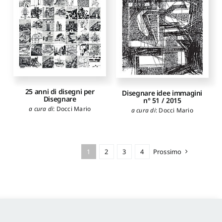
Grau Fernandez Marta
,
Martínez Mindeguía
Francisco
,
Saggio Antonino
,
Stancato Gabriele
,
Vallespín
Muniesa Aurelio
25 anni di disegni per
Disegnare idee immagini
Disegnare
n° 51 / 2015
a cura di
:
Docci Mario
a cura di
:
Docci Mario
1
2
3
4
Prossimo