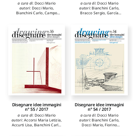
a cura di
:
Docci Mario
a cura di
:
Docci Mario
autori
:
Docci Mario
,
autori
:
Bianchini Carlo
,
Bianchini Carlo
,
Campo
Bracco Sergio
,
García
Baeza Alberto
,
Aletta Anna
,
García Luis Antonio
,
Carpenzano Orazio
,
Chías
Sánchez Rivera José Ignacio
,
Navarro Pilar
,
Abad Tomás
,
Fernández Martín Juan José
,
Fasolo Marco
,
Migliari
San José Alonso Jesús
Riccardo
,
Lambertucci
Ignacio
,
Frommel Sabine
,
Filippo
,
Parrinello Sandro
,
Gaiani Marco
,
Garagnani
De Marco Raffaella
,
Bernal
Simone
,
Amato Anna Rita
López-Sanvicente Amparo
,
Donatella
,
Baglioni
Camarero Julián Ignacio
Leonardo
,
Migliari Riccardo
,
Bistagnino Enrica
,
Montes
Serrano Carlos
,
García-
Gutiérrez Mosteiro Javier
,
Mezzino Davide
,
Bernardi
Ilaria
,
Soto Aguirre Álvaro
Disegnare idee immagini
Disegnare idee immagini
n° 55 / 2017
n° 54 / 2017
a cura di
:
Docci Mario
a cura di
:
Docci Mario
autori
:
Accorsi Maria Letizia
,
autori
:
Bianchini Carlo
,
Accurti Lisa
,
Bianchini Carlo
,
Docci Mario
,
Fiorino
Cabezos Bernal Pedro
Donatella Rita
,
Fragnoli
Manuel
,
Carazo Lefort
Franco
,
Gallozzi Arturo
,