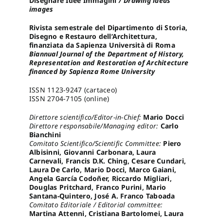
Disegnare Idee Immagini
/ Drawing ideas
images
Proposte di pubblicazione
Rivista semestrale del Dipartimento di Storia,
Disegno e Restauro dell’Architettura,
finanziata da Sapienza Università di Roma
Biannual Journal of the Department of History,
Gangemi Editore
Representation and Restoration of Architecture
financed by Sapienza Rome University
Newsletter
ISSN 1123-9247 (cartaceo)
ISSN 2704-7105 (online)
Direttore scientifico/Editor-in-Chief:
Mario Docci
Direttore responsabile/Managing editor:
Carlo
Bianchini
Comitato Scientifico/Scientific Committee:
Piero
Albisinni, Giovanni Carbonara, Laura
Carnevali, Francis D.K. Ching, Cesare Cundari,
Laura De Carlo, Mario Docci, Marco Gaiani,
Angela García Codoñer, Riccardo Migliari,
Douglas Pritchard, Franco Purini, Mario
Santana-Quintero, José A. Franco Taboada
Comitato Editoriale / Editorial committee:
Martina Attenni, Cristiana Bartolomei, Laura