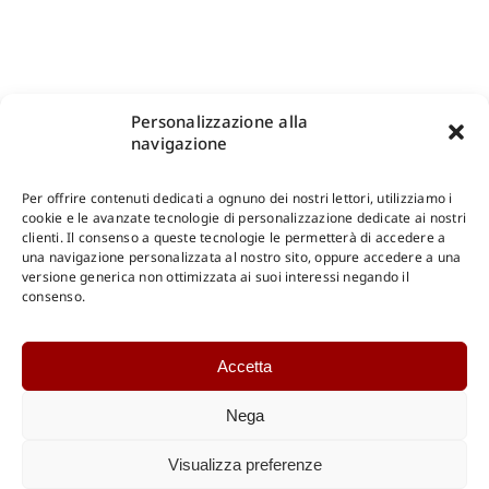
Personalizzazione alla
navigazione
Per offrire contenuti dedicati a ognuno dei nostri lettori, utilizziamo i
cookie e le avanzate tecnologie di personalizzazione dedicate ai nostri
clienti. Il consenso a queste tecnologie le permetterà di accedere a
una navigazione personalizzata al nostro sito, oppure accedere a una
Shop Gangemi Editore
-
Pagamenti Sicuri e anche Rateali
.
versione generica non ottimizzata ai suoi interessi negando il
consenso.
Catalogo Online
Accetta
CONSULTAZIONE
Catalogo Internazionale
Nega
Catalogo Online
DOWNLOAD
Visualizza preferenze
Catalogo Internazionale