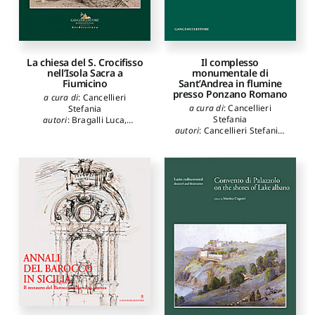
La chiesa del S. Crocifisso
Il complesso
nell’Isola Sacra a
monumentale di
Fiumicino
Sant’Andrea in flumine
presso Ponzano Romano
a cura di
:
Cancellieri
a cura di
:
Cancellieri
Stefania
Stefania
autori
:
Bragalli Luca
,
autori
:
Cancellieri Stefania
,
Camassa Antonio
,
Gallo Curcio Antonino
,
De
Cancellieri Stefania
,
Cerutti
Cesaris Fabrizio
,
Sforzini
Fusco Annarosa
,
Cesari
Clementina
,
Olivieri
Giorgio
,
Chiavoni Emanuela
,
Donatina
,
Testa Giovanni
,
Cola Maria Celeste
,
Gentili
Cipollone Rosa Gemma
,
Marina
,
Impiglia Claudio
,
Bonci Giovanni
,
Segarra
Novembri Gabriele
,
Rosa
Lagunes Maria Margarita
,
Carlo
,
Setti Marco
,
Sheperd
Cerutti Fusco Annarosa
,
Elizabeth J.
,
Tonelli Anna
,
Ramieri Anna Maria
,
Proietti
Valentini Valentina
Paola
,
Coliva Anna
,
Petrocchi Stefano
,
Pierdominici Maria
Costanza
,
Acierno Marta
,
Carbonara Giovanni