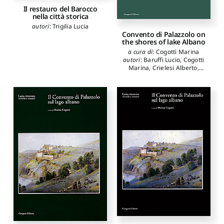
Il restauro del Barocco
nella città storica
autori
:
Trigilia Lucia
Convento di Palazzolo on
the shores of lake Albano
a cura di
:
Cogotti Marina
autori
:
Baruffi Lucio
,
Cogotti
Marina
,
Crielesi Alberto
,
Ghini Giuseppina