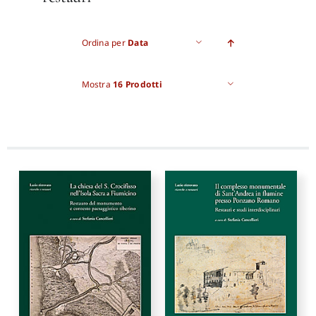
Proposte di pubblicazione
Ordina per
Data
Gangemi Editore
Mostra
16 Prodotti
Newsletter