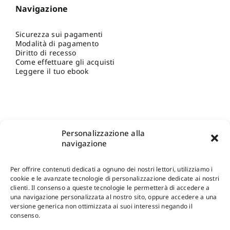
Navigazione
Sicurezza sui pagamenti
Modalità di pagamento
Diritto di recesso
Come effettuare gli acquisti
Leggere il tuo ebook
Personalizzazione alla
navigazione
Per offrire contenuti dedicati a ognuno dei nostri lettori, utilizziamo i
cookie e le avanzate tecnologie di personalizzazione dedicate ai nostri
clienti. Il consenso a queste tecnologie le permetterà di accedere a
una navigazione personalizzata al nostro sito, oppure accedere a una
Shop Gangemi Editore
-
Pagamenti Sicuri e anche Rateali
.
versione generica non ottimizzata ai suoi interessi negando il
consenso.