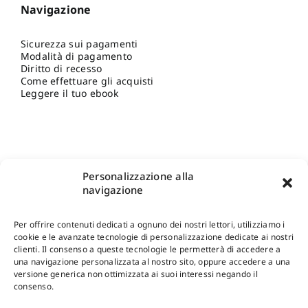
Navigazione
Sicurezza sui pagamenti
Modalità di pagamento
Diritto di recesso
Come effettuare gli acquisti
Leggere il tuo ebook
Personalizzazione alla
navigazione
Per offrire contenuti dedicati a ognuno dei nostri lettori, utilizziamo i
cookie e le avanzate tecnologie di personalizzazione dedicate ai nostri
clienti. Il consenso a queste tecnologie le permetterà di accedere a
una navigazione personalizzata al nostro sito, oppure accedere a una
Shop Gangemi Editore
-
Pagamenti Sicuri e anche Rateali
.
versione generica non ottimizzata ai suoi interessi negando il
consenso.