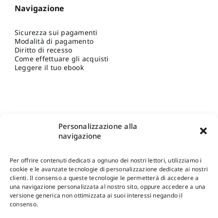
Navigazione
Sicurezza sui pagamenti
Modalità di pagamento
Diritto di recesso
Come effettuare gli acquisti
Leggere il tuo ebook
Personalizzazione alla
navigazione
Per offrire contenuti dedicati a ognuno dei nostri lettori, utilizziamo i
cookie e le avanzate tecnologie di personalizzazione dedicate ai nostri
clienti. Il consenso a queste tecnologie le permetterà di accedere a
una navigazione personalizzata al nostro sito, oppure accedere a una
Shop Gangemi Editore
-
Pagamenti Sicuri e anche Rateali
.
versione generica non ottimizzata ai suoi interessi negando il
consenso.