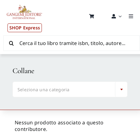
Salta
al
contenuto
Togg
Navi
SHOP Express
Pubblicazioni
Cerca
per:
News ed Eventi
Collane
Distribuzione Wolrdwide

Seleziona una categoria
CONSIP / MEPA / ANVUR / CINECA
Newsletter
Nessun prodotto associato a questo
contributore.
Autori