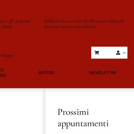
are gli acquisti
Biblioteche e centri di dibattito culturale
o eBook
Diventa nostro rivenditore
onibità
re lingue
DI
AUTORI
NEWSLETTER
ONE
Prossimi
appuntamenti