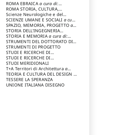
Carlo
ROMA EBRAICA
a cura di:
Procaccia Claudio
ROMA STORIA, CULTURA,
IMMAGINE
Scienze Neurologiche e del
a cura di: Fagiolo
Marcello
Comportamento
SCIENZE UMANE E SOCIALI
a cura
di: Iannizzi Salvatore
SPAZIO, MEMORIA, PROGETTO
a
cura di: Rossi Massimo
STORIA DELL'INGEGNERIA
STRUTTURALE IN ITALIA
STORIA E MEMORIA
a cura di:
a cura di:
Poretti Sergio
Rossi Lauro
STRUMENTI DEL DOTTORATO DI
RICERCA IN RILIEVO E
STRUMENTI DI PROGETTO
RAPPRESENTAZIONE
STUDI E RICERCHE DI
DELL’ARCHITETTURA E
ARCHEOLOGIA IN SICILIA
STUDI E RICERCHE DI
a cura
DELL’AMBIENTE
di: Pelagatti Paola
ARCHITETTURA del Dipartimento
STUDI MERIDIONALI
a cura di: Migliari
Riccardo
di Architettura Università degli
T+A Territori di Architettura
a
Studi G. d' Annunzio, Chieti-
cura di: Ramazzotti Luigi
TEORIA E CULTURA DEL DESIGN
a
Pescara
cura di: Furlanis Giuseppe
TESSERE LA SPERANZA
a cura di: Fusero Paolo
UNIONE ITALIANA DISEGNO