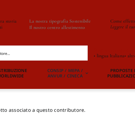
ra storia
La nostra tipografia Sostenibile
Come effettu
Leggere il tu
ti
Il nostro centro allestimento
Sfoglia catalogo disp
• lingua Italiana
• alt
STRIBUZIONE
CONSIP / MEPA /
PROPOSTE 
WORLDWIDE
ANVUR / CINECA
PUBBLICAZI
to associato a questo contributore.