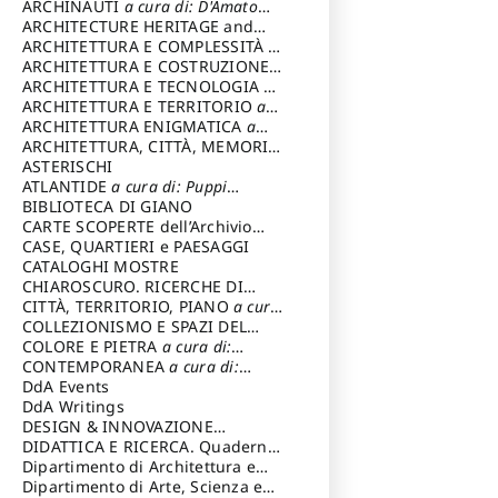
Varagnoli Claudio
ARCHINAUTI
a cura di: D'Amato
Claudio
ARCHITECTURE HERITAGE and
DESIGN
ARCHITETTURA E COMPLESSITÀ
a
cura di: Piva Antonio
ARCHITETTURA E COSTRUZIONE
a
cura di: Poretti Sergio
ARCHITETTURA E TECNOLOGIA
a
cura di: Carrara Gianfranco
ARCHITETTURA E TERRITORIO
a
cura di: Pietrogrande Enrico
ARCHITETTURA ENIGMATICA
a
cura di: Lenci Ruggero
ARCHITETTURA, CITTÀ, MEMORIA
a cura di: Valeriani Enrico
ASTERISCHI
ATLANTIDE
a cura di: Puppi
Lionello
BIBLIOTECA DI GIANO
CARTE SCOPERTE dell’Archivio
Storico Capitolino
CASE, QUARTIERI e PAESAGGI
CATALOGHI MOSTRE
CHIAROSCURO. RICERCHE DI
STORIA E STORIA DELL'ARTE
CITTÀ, TERRITORIO, PIANO
a cura
a
cura di: Di Carpegna Falconieri
di: Imbesi Giuseppe
COLLEZIONISMO E SPAZI DEL
Tommaso
COLLEZIONISMO
COLORE E PIETRA
a cura di:
a cura di:
Magnani Lauro
Selvaggi Giuseppe
CONTEMPORANEA
a cura di:
Gubinelli Luna
DdA Events
DdA Writings
DESIGN & INNOVAZIONE
TECNOLOGICA
DIDATTICA E RICERCA. Quaderni
a cura di: Vallicelli
Andrea
della Scuola
Dipartimento di Architettura e
Analisi della Città Mediterranea
Dipartimento di Arte, Scienza e