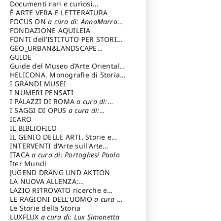
Tecnica del Costuire
Documenti rari e curiosi
dall'Archivio Segreto
È ARTE VERA E LETTERATURA
FOCUS ON
a cura di: AnnaMarra
Contemporanea
FONDAZIONE AQUILEIA
FONTI dell’ISTITUTO PER STORIA
DEL RISORGIMENTO
GEO_URBAN&LANDSCAPE
PLANNING (GULP)
GUIDE
a cura di:
Trusiani Elio
Guide del Museo d’Arte Orientale
“Giuseppe Tucci”
HELICONA. Monografie di Storia
dell'Arte
I GRANDI MUSEI
a cura di: Gallo Marco
I NUMERI PENSATI
I PALAZZI DI ROMA
a cura di:
Ippoliti Alessandro
I SAGGI DI OPUS
a cura di:
Scalesse Tommaso
ICARO
IL BIBLIOFILO
IL GENIO DELLE ARTI. Storie e
interpretazione
INTERVENTI d'Arte sull'Arte
dedicata alla cultura della
ITACA
a cura di: Portoghesi Paolo
conservazione d’arte
Iter Mundi
a cura di:
Fondazione Paola Droghetti onlus
JUGEND DRANG UND AKTION
LA NUOVA ALLENZA:
ARCHITETTURA & AMBIENTE
LAZIO RITROVATO ricerche e
restauri
LE RAGIONI DELL'UOMO
a cura di:
Lombardi Satriani Luigi
Le Storie della Storia
LUXFLUX
a cura di: Lux Simonetta