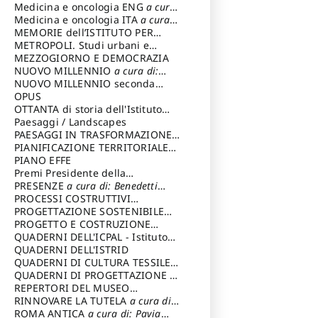
Medicina e oncologia ENG
a cura
di: Lopez Massimo
Medicina e oncologia ITA
a cura
di: Lopez Massimo
MEMORIE dell’ISTITUTO PER
STORIA DEL RISORGIMENTO
METROPOLI. Studi urbani e
regionali
MEZZOGIORNO E DEMOCRAZIA
NUOVO MILLENNIO
a cura di:
Capaldo Pellegrino
NUOVO MILLENNIO seconda
serie
OPUS
a cura di: Mercadante
Francesco
OTTANTA di storia dell'Istituto
storia dell’Istituto
Paesaggi / Landscapes
a cura di:
Cavalieri Patrizia
PAESAGGI IN TRASFORMAZIONE
a
cura di: Corti Enrico A.
PIANIFICAZIONE TERRITORIALE
URBANISTICA ED AMBIENTALE
PIANO EFFE
a
cura di: Costa Enrico
Premi Presidente della
Repubblica
PRESENZE
a cura di: Benedetti
Sandro
PROCESSI COSTRUTTIVI
DELL'ARCHITETTURA
PROGETTAZIONE SOSTENIBILE
a cura di:
Ippoliti Alessandro
PARTECIPATA
PROGETTO E COSTRUZIONE
DELL’ARCHITETTURA
QUADERNI DELL'ICPAL - Istituto
centrale per il restauro e la
QUADERNI DELL'ISTRID
conservazione del patrimonio
QUADERNI DI CULTURA TESSILE
a
archivistico e librario
cura di: Crispolti Livia
QUADERNI DI PROGETTAZIONE
a
cura di: Giura Longo Tommaso
REPERTORI DEL MUSEO
CENTRALE DEL RISORGIMENTO
RINNOVARE LA TUTELA
a cura di:
a
cura di: Pizzo Marco
Cicalò Enrico
ROMA ANTICA
a cura di: Pavia