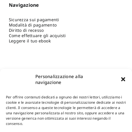
Navigazione
Sicurezza sui pagamenti
Modalità di pagamento
Diritto di recesso
Come effettuare gli acquisti
Leggere il tuo ebook
Personalizzazione alla
navigazione
Per offrire contenuti dedicati a ognuno dei nostri lettori, utilizziamo i
cookie e le avanzate tecnologie di personalizzazione dedicate ai nostri
clienti. Il consenso a queste tecnologie le permetterà di accedere a
una navigazione personalizzata al nostro sito, oppure accedere a una
Shop Gangemi Editore
-
Pagamenti Sicuri e anche Rateali
.
versione generica non ottimizzata ai suoi interessi negando il
consenso.