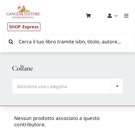
Salta
al
contenuto
Togg
Navi
SHOP Express
Pubblicazioni
Cerca
per:
News ed Eventi
Collane
Distribuzione Wolrdwide

Seleziona una categoria
CONSIP / MEPA / ANVUR / CINECA
Newsletter
Nessun prodotto associato a questo
contributore.
Autori