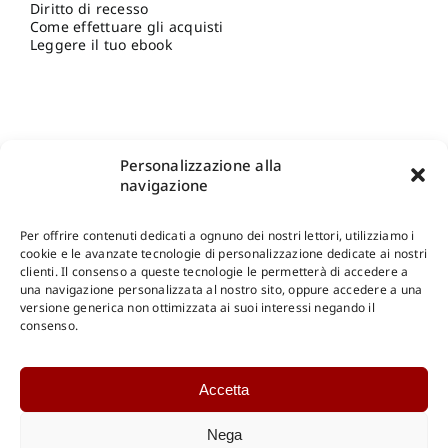
Diritto di recesso
Come effettuare gli acquisti
Leggere il tuo ebook
Personalizzazione alla
navigazione
Per offrire contenuti dedicati a ognuno dei nostri lettori, utilizziamo i
cookie e le avanzate tecnologie di personalizzazione dedicate ai nostri
clienti. Il consenso a queste tecnologie le permetterà di accedere a
una navigazione personalizzata al nostro sito, oppure accedere a una
Shop Gangemi Editore
-
Pagamenti Sicuri e anche Rateali
.
versione generica non ottimizzata ai suoi interessi negando il
consenso.
Catalogo Online
Accetta
CONSULTAZIONE
Catalogo Internazionale
Nega