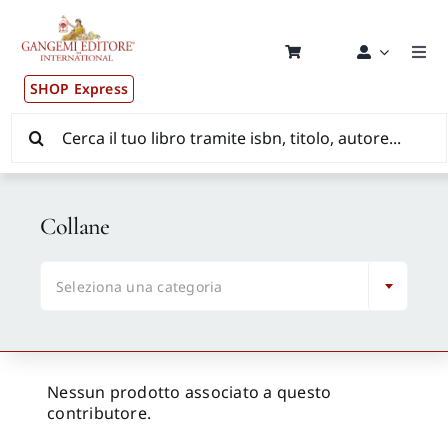
Salta
al
contenuto
Togg
Navi
SHOP Express
Pubblicazioni
Cerca
per:
News ed Eventi
Collane
Distribuzione Wolrdwide

Seleziona una categoria
CONSIP / MEPA / ANVUR / CINECA
Newsletter
Nessun prodotto associato a questo
contributore.
Autori