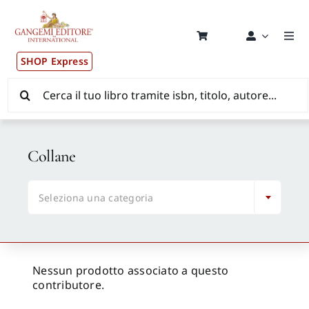
Salta
al
contenuto
Togg
Navi
SHOP Express
Pubblicazioni
Cerca
per:
News ed Eventi
Collane
Distribuzione Wolrdwide

Seleziona una categoria
CONSIP / MEPA / ANVUR / CINECA
Newsletter
Nessun prodotto associato a questo
contributore.
Autori