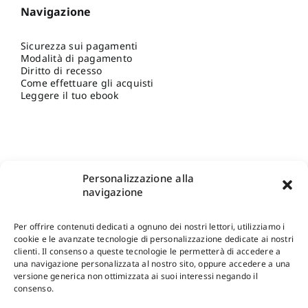
Navigazione
Sicurezza sui pagamenti
Modalità di pagamento
Diritto di recesso
Come effettuare gli acquisti
Leggere il tuo ebook
Personalizzazione alla
navigazione
Per offrire contenuti dedicati a ognuno dei nostri lettori, utilizziamo i
cookie e le avanzate tecnologie di personalizzazione dedicate ai nostri
clienti. Il consenso a queste tecnologie le permetterà di accedere a
una navigazione personalizzata al nostro sito, oppure accedere a una
Shop Gangemi Editore
-
Pagamenti Sicuri e anche Rateali
.
versione generica non ottimizzata ai suoi interessi negando il
consenso.