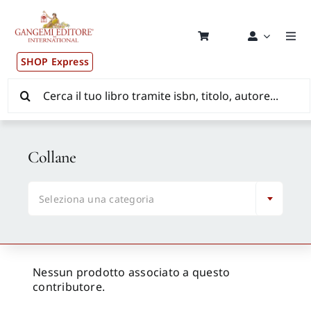
Salta
al
contenuto
Togg
Navi
SHOP Express
Pubblicazioni
Cerca
per:
News ed Eventi
Collane
Distribuzione Wolrdwide

Seleziona una categoria
CONSIP / MEPA / ANVUR / CINECA
Newsletter
Nessun prodotto associato a questo
contributore.
Autori