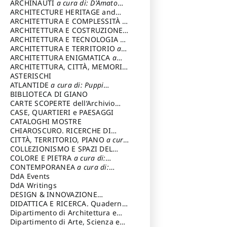
Varagnoli Claudio
ARCHINAUTI
a cura di: D'Amato
Claudio
ARCHITECTURE HERITAGE and
DESIGN
ARCHITETTURA E COMPLESSITÀ
a
cura di: Piva Antonio
ARCHITETTURA E COSTRUZIONE
a
cura di: Poretti Sergio
ARCHITETTURA E TECNOLOGIA
a
cura di: Carrara Gianfranco
ARCHITETTURA E TERRITORIO
a
cura di: Pietrogrande Enrico
ARCHITETTURA ENIGMATICA
a
cura di: Lenci Ruggero
ARCHITETTURA, CITTÀ, MEMORIA
a cura di: Valeriani Enrico
ASTERISCHI
ATLANTIDE
a cura di: Puppi
Lionello
BIBLIOTECA DI GIANO
CARTE SCOPERTE dell’Archivio
Storico Capitolino
CASE, QUARTIERI e PAESAGGI
CATALOGHI MOSTRE
CHIAROSCURO. RICERCHE DI
STORIA E STORIA DELL'ARTE
CITTÀ, TERRITORIO, PIANO
a cura
a
cura di: Di Carpegna Falconieri
di: Imbesi Giuseppe
COLLEZIONISMO E SPAZI DEL
Tommaso
COLLEZIONISMO
COLORE E PIETRA
a cura di:
a cura di:
Magnani Lauro
Selvaggi Giuseppe
CONTEMPORANEA
a cura di:
Gubinelli Luna
DdA Events
DdA Writings
DESIGN & INNOVAZIONE
TECNOLOGICA
DIDATTICA E RICERCA. Quaderni
a cura di: Vallicelli
Andrea
della Scuola
Dipartimento di Architettura e
Analisi della Città Mediterranea
Dipartimento di Arte, Scienza e