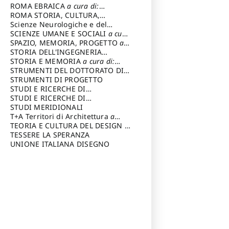
Carlo
ROMA EBRAICA
a cura di:
Procaccia Claudio
ROMA STORIA, CULTURA,
IMMAGINE
Scienze Neurologiche e del
a cura di: Fagiolo
Marcello
Comportamento
SCIENZE UMANE E SOCIALI
a cura
di: Iannizzi Salvatore
SPAZIO, MEMORIA, PROGETTO
a
cura di: Rossi Massimo
STORIA DELL'INGEGNERIA
STRUTTURALE IN ITALIA
STORIA E MEMORIA
a cura di:
a cura di:
Poretti Sergio
Rossi Lauro
STRUMENTI DEL DOTTORATO DI
RICERCA IN RILIEVO E
STRUMENTI DI PROGETTO
RAPPRESENTAZIONE
STUDI E RICERCHE DI
DELL’ARCHITETTURA E
ARCHEOLOGIA IN SICILIA
STUDI E RICERCHE DI
a cura
DELL’AMBIENTE
di: Pelagatti Paola
ARCHITETTURA del Dipartimento
STUDI MERIDIONALI
a cura di: Migliari
Riccardo
di Architettura Università degli
T+A Territori di Architettura
a
Studi G. d' Annunzio, Chieti-
cura di: Ramazzotti Luigi
TEORIA E CULTURA DEL DESIGN
a
Pescara
cura di: Furlanis Giuseppe
TESSERE LA SPERANZA
a cura di: Fusero Paolo
UNIONE ITALIANA DISEGNO