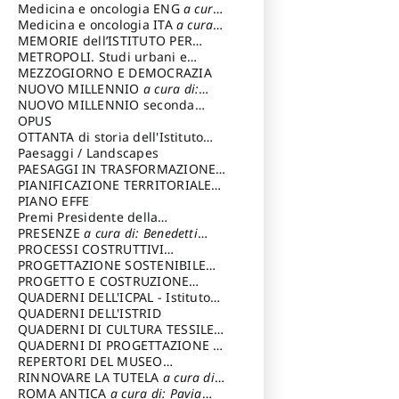
Medicina e oncologia ENG
a cura
di: Lopez Massimo
Medicina e oncologia ITA
a cura
di: Lopez Massimo
MEMORIE dell’ISTITUTO PER
STORIA DEL RISORGIMENTO
METROPOLI. Studi urbani e
regionali
MEZZOGIORNO E DEMOCRAZIA
NUOVO MILLENNIO
a cura di:
Capaldo Pellegrino
NUOVO MILLENNIO seconda
serie
OPUS
a cura di: Mercadante
Francesco
OTTANTA di storia dell'Istituto
storia dell’Istituto
Paesaggi / Landscapes
a cura di:
Cavalieri Patrizia
PAESAGGI IN TRASFORMAZIONE
a
cura di: Corti Enrico A.
PIANIFICAZIONE TERRITORIALE
URBANISTICA ED AMBIENTALE
PIANO EFFE
a
cura di: Costa Enrico
Premi Presidente della
Repubblica
PRESENZE
a cura di: Benedetti
Sandro
PROCESSI COSTRUTTIVI
DELL'ARCHITETTURA
PROGETTAZIONE SOSTENIBILE
a cura di:
Ippoliti Alessandro
PARTECIPATA
PROGETTO E COSTRUZIONE
DELL’ARCHITETTURA
QUADERNI DELL'ICPAL - Istituto
centrale per il restauro e la
QUADERNI DELL'ISTRID
conservazione del patrimonio
QUADERNI DI CULTURA TESSILE
a
archivistico e librario
cura di: Crispolti Livia
QUADERNI DI PROGETTAZIONE
a
cura di: Giura Longo Tommaso
REPERTORI DEL MUSEO
CENTRALE DEL RISORGIMENTO
RINNOVARE LA TUTELA
a cura di:
a
cura di: Pizzo Marco
Cicalò Enrico
ROMA ANTICA
a cura di: Pavia