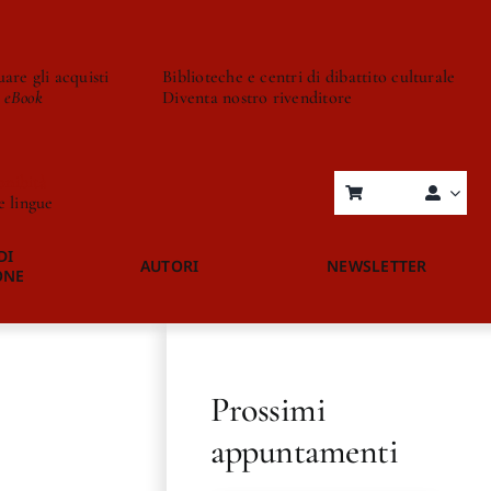
are gli acquisti
Biblioteche e centri di dibattito culturale
o eBook
Diventa nostro rivenditore
onibità
re lingue
DI
AUTORI
NEWSLETTER
ONE
Prossimi
appuntamenti