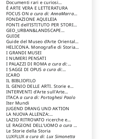
Tecnica del Costuire
Documenti rari e curiosi
dall'Archivio Segreto
È ARTE VERA E LETTERATURA
FOCUS ON
a cura di: AnnaMarra
Contemporanea
FONDAZIONE AQUILEIA
FONTI dell’ISTITUTO PER STORIA
DEL RISORGIMENTO
GEO_URBAN&LANDSCAPE
PLANNING (GULP)
GUIDE
a cura di:
Trusiani Elio
Guide del Museo d’Arte Orientale
“Giuseppe Tucci”
HELICONA. Monografie di Storia
dell'Arte
I GRANDI MUSEI
a cura di: Gallo Marco
I NUMERI PENSATI
I PALAZZI DI ROMA
a cura di:
Ippoliti Alessandro
I SAGGI DI OPUS
a cura di:
Scalesse Tommaso
ICARO
IL BIBLIOFILO
IL GENIO DELLE ARTI. Storie e
interpretazione
INTERVENTI d'Arte sull'Arte
dedicata alla cultura della
ITACA
a cura di: Portoghesi Paolo
conservazione d’arte
Iter Mundi
a cura di:
Fondazione Paola Droghetti onlus
JUGEND DRANG UND AKTION
LA NUOVA ALLENZA:
ARCHITETTURA & AMBIENTE
LAZIO RITROVATO ricerche e
restauri
LE RAGIONI DELL'UOMO
a cura di:
Lombardi Satriani Luigi
Le Storie della Storia
LUXFLUX
a cura di: Lux Simonetta