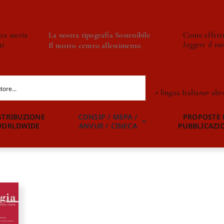
ra storia
La nostra tipografia Sostenibile
Come effettu
Leggere il tu
ti
Il nostro centro allestimento
Sfoglia catalogo disp
• lingua Italiana
• alt
STRIBUZIONE
CONSIP / MEPA /
PROPOSTE 
WORLDWIDE
ANVUR / CINECA
PUBBLICAZI