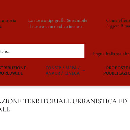
ra storia
La nostra tipografia Sostenibile
Come effettu
Leggere il tu
ti
Il nostro centro allestimento
Sfoglia catalogo disp
• lingua Italiana
• alt
STRIBUZIONE
CONSIP / MEPA /
PROPOSTE 
WORLDWIDE
ANVUR / CINECA
PUBBLICAZI
AZIONE TERRITORIALE URBANISTICA ED
ALE