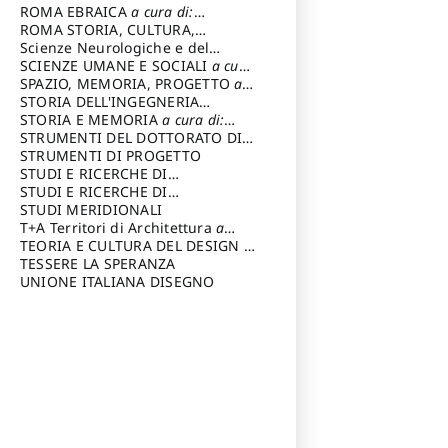
Carlo
ROMA EBRAICA
a cura di:
Procaccia Claudio
ROMA STORIA, CULTURA,
IMMAGINE
Scienze Neurologiche e del
a cura di: Fagiolo
Marcello
Comportamento
SCIENZE UMANE E SOCIALI
a cura
di: Iannizzi Salvatore
SPAZIO, MEMORIA, PROGETTO
a
cura di: Rossi Massimo
STORIA DELL'INGEGNERIA
STRUTTURALE IN ITALIA
STORIA E MEMORIA
a cura di:
a cura di:
Poretti Sergio
Rossi Lauro
STRUMENTI DEL DOTTORATO DI
RICERCA IN RILIEVO E
STRUMENTI DI PROGETTO
RAPPRESENTAZIONE
STUDI E RICERCHE DI
DELL’ARCHITETTURA E
ARCHEOLOGIA IN SICILIA
STUDI E RICERCHE DI
a cura
DELL’AMBIENTE
di: Pelagatti Paola
ARCHITETTURA del Dipartimento
STUDI MERIDIONALI
a cura di: Migliari
Riccardo
di Architettura Università degli
T+A Territori di Architettura
a
Studi G. d' Annunzio, Chieti-
cura di: Ramazzotti Luigi
TEORIA E CULTURA DEL DESIGN
a
Pescara
cura di: Furlanis Giuseppe
TESSERE LA SPERANZA
a cura di: Fusero Paolo
UNIONE ITALIANA DISEGNO