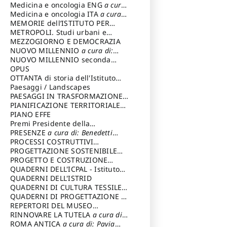
Medicina e oncologia ENG
a cura
di: Lopez Massimo
Medicina e oncologia ITA
a cura
di: Lopez Massimo
MEMORIE dell’ISTITUTO PER
STORIA DEL RISORGIMENTO
METROPOLI. Studi urbani e
regionali
MEZZOGIORNO E DEMOCRAZIA
NUOVO MILLENNIO
a cura di:
Capaldo Pellegrino
NUOVO MILLENNIO seconda
serie
OPUS
a cura di: Mercadante
Francesco
OTTANTA di storia dell'Istituto
storia dell’Istituto
Paesaggi / Landscapes
a cura di:
Cavalieri Patrizia
PAESAGGI IN TRASFORMAZIONE
a
cura di: Corti Enrico A.
PIANIFICAZIONE TERRITORIALE
URBANISTICA ED AMBIENTALE
PIANO EFFE
a
cura di: Costa Enrico
Premi Presidente della
Repubblica
PRESENZE
a cura di: Benedetti
Sandro
PROCESSI COSTRUTTIVI
DELL'ARCHITETTURA
PROGETTAZIONE SOSTENIBILE
a cura di:
Ippoliti Alessandro
PARTECIPATA
PROGETTO E COSTRUZIONE
DELL’ARCHITETTURA
QUADERNI DELL'ICPAL - Istituto
centrale per il restauro e la
QUADERNI DELL'ISTRID
conservazione del patrimonio
QUADERNI DI CULTURA TESSILE
a
archivistico e librario
cura di: Crispolti Livia
QUADERNI DI PROGETTAZIONE
a
cura di: Giura Longo Tommaso
REPERTORI DEL MUSEO
CENTRALE DEL RISORGIMENTO
RINNOVARE LA TUTELA
a cura di:
a
cura di: Pizzo Marco
Cicalò Enrico
ROMA ANTICA
a cura di: Pavia