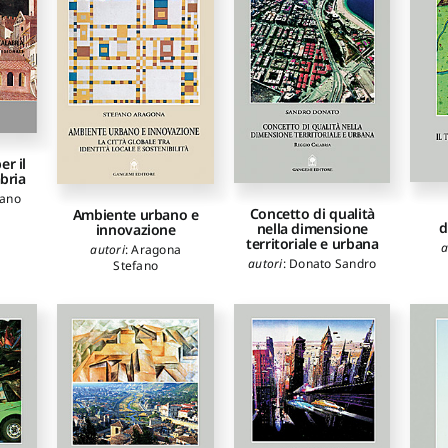
r il
abria
iano
Concetto di qualità
Ambiente urbano e
d
nella dimensione
innovazione
territoriale e urbana
a
autori
:
Aragona
autori
:
Donato Sandro
Stefano