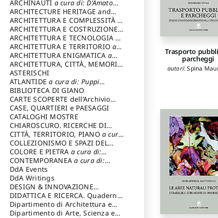
Varagnoli Claudio
ARCHINAUTI
a cura di: D'Amato
Claudio
ARCHITECTURE HERITAGE and
DESIGN
ARCHITETTURA E COMPLESSITÀ
a
cura di: Piva Antonio
ARCHITETTURA E COSTRUZIONE
a
cura di: Poretti Sergio
ARCHITETTURA E TECNOLOGIA
a
cura di: Carrara Gianfranco
ARCHITETTURA E TERRITORIO
a
Trasporto pubbli
cura di: Pietrogrande Enrico
ARCHITETTURA ENIGMATICA
a
parcheggi
cura di: Lenci Ruggero
ARCHITETTURA, CITTÀ, MEMORIA
autori
:
Spina Maur
a cura di: Valeriani Enrico
ASTERISCHI
ATLANTIDE
a cura di: Puppi
Lionello
BIBLIOTECA DI GIANO
CARTE SCOPERTE dell’Archivio
Storico Capitolino
CASE, QUARTIERI e PAESAGGI
CATALOGHI MOSTRE
CHIAROSCURO. RICERCHE DI
STORIA E STORIA DELL'ARTE
CITTÀ, TERRITORIO, PIANO
a cura
a
cura di: Di Carpegna Falconieri
di: Imbesi Giuseppe
COLLEZIONISMO E SPAZI DEL
Tommaso
COLLEZIONISMO
COLORE E PIETRA
a cura di:
a cura di:
Magnani Lauro
Selvaggi Giuseppe
CONTEMPORANEA
a cura di:
Gubinelli Luna
DdA Events
DdA Writings
DESIGN & INNOVAZIONE
TECNOLOGICA
DIDATTICA E RICERCA. Quaderni
a cura di: Vallicelli
Andrea
della Scuola
Dipartimento di Architettura e
Analisi della Città Mediterranea
Dipartimento di Arte, Scienza e