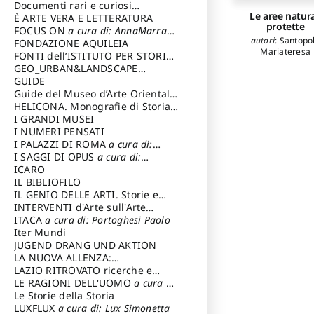
Tecnica del Costuire
Documenti rari e curiosi
Le aree natura
dall'Archivio Segreto
È ARTE VERA E LETTERATURA
protette
FOCUS ON
a cura di: AnnaMarra
autori
:
Santopo
Contemporanea
FONDAZIONE AQUILEIA
Mariateresa
FONTI dell’ISTITUTO PER STORIA
DEL RISORGIMENTO
GEO_URBAN&LANDSCAPE
PLANNING (GULP)
GUIDE
a cura di:
Trusiani Elio
Guide del Museo d’Arte Orientale
“Giuseppe Tucci”
HELICONA. Monografie di Storia
dell'Arte
I GRANDI MUSEI
a cura di: Gallo Marco
I NUMERI PENSATI
I PALAZZI DI ROMA
a cura di:
Ippoliti Alessandro
I SAGGI DI OPUS
a cura di:
Scalesse Tommaso
ICARO
IL BIBLIOFILO
IL GENIO DELLE ARTI. Storie e
interpretazione
INTERVENTI d'Arte sull'Arte
dedicata alla cultura della
ITACA
a cura di: Portoghesi Paolo
conservazione d’arte
Iter Mundi
a cura di:
Fondazione Paola Droghetti onlus
JUGEND DRANG UND AKTION
LA NUOVA ALLENZA:
ARCHITETTURA & AMBIENTE
LAZIO RITROVATO ricerche e
restauri
LE RAGIONI DELL'UOMO
a cura di:
Lombardi Satriani Luigi
Le Storie della Storia
LUXFLUX
a cura di: Lux Simonetta