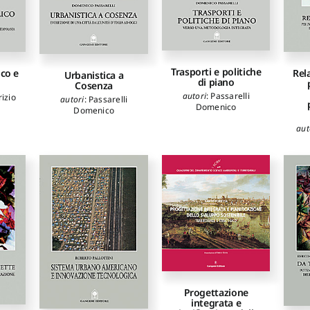
Trasporti e politiche
co e
Rel
Urbanistica a
di piano
Cosenza
autori
:
Passarelli
izio
autori
:
Passarelli
Domenico
Domenico
aut
Progettazione
integrata e