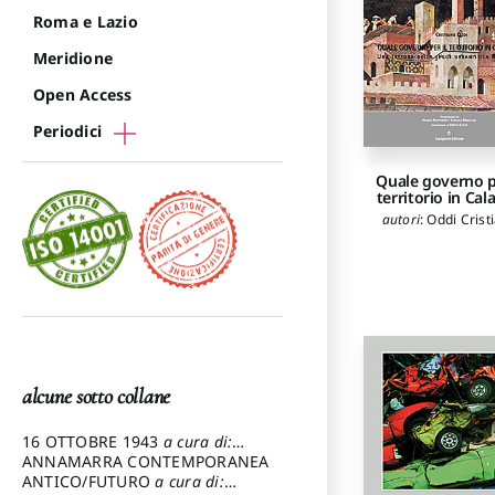
Roma e Lazio
Meridione
Open Access
Periodici
Quale governo pe
territorio in Cal
autori
:
Oddi Crist
alcune sotto collane
16 OTTOBRE 1943
a cura di:
Pezzetti Marcello
ANNAMARRA CONTEMPORANEA
ANTICO/FUTURO
a cura di: