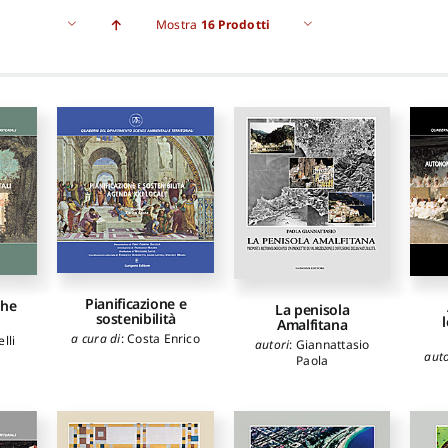
Mostra
16 Prodotti
Pianificazione e
che
La penisola
sostenibilità
Amalfitana
a cura di
:
Costa Enrico
lli
autori
:
Giannattasio
auto
Paola