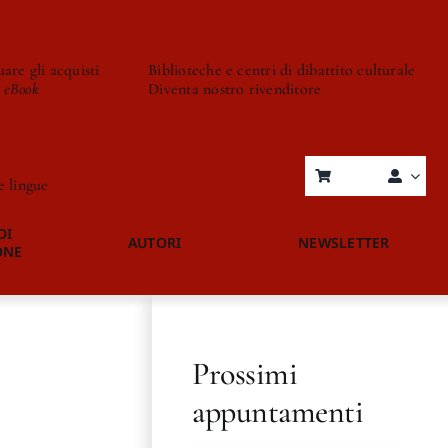
are gli acquisti
Biblioteche e centri di dibattito culturale
o eBook
Diventa nostro rivenditore
onibità
re lingue
DI
AUTORI
NEWSLETTER
ONE
Prossimi
appuntamenti