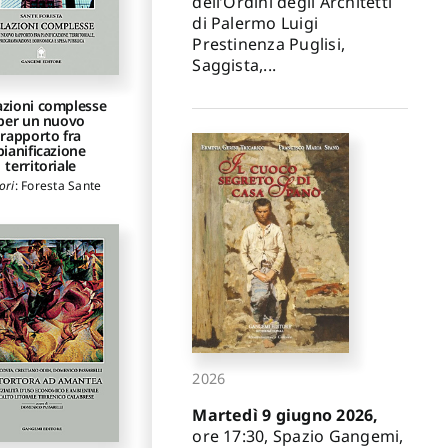
dell’Ordini degli Architetti
di Palermo Luigi
Prestinenza Puglisi,
Saggista,...
azioni complesse
per un nuovo
rapporto fra
pianificazione
territoriale
ori
:
Foresta Sante
2026
Martedì 9 giugno 2026,
ore 17:30, Spazio Gangemi,