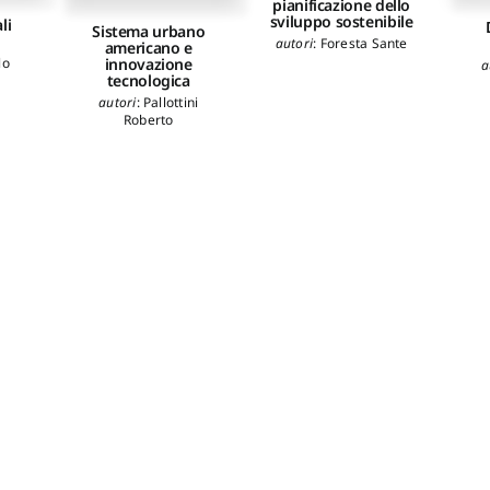
pianificazione dello
sviluppo sostenibile
li
Sistema urbano
autori
:
Foresta Sante
americano e
lo
innovazione
a
tecnologica
autori
:
Pallottini
Roberto